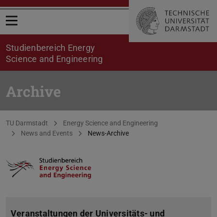
Open menu
Studienbereich Energy
Science and Engineering
Archive
You are here:
TU Darmstadt
Energy Science and Engineering
News and Events
News-Archive
Veranstaltungen der Universitäts- und