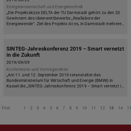
Energiewissenschaft und Energietechnik
„Die Projektskizze DELTA der TU Darmstadt gehört zu den 20
Gewinnern des Ideenwettbewerbs „Reallabore der
Energiewende“. Ziel des Projekts ist es, in Darmstadt mehrere…
SINTEG-Jahreskonferenz 2019 – Smart vernetzt
in die Zukunft
2019/09/09
Konferenzen und Vortragsreihen
„Am 11. und 12. September 2019 veranstaltet das
Bundesministerium für Wirtschaft und Energie (BMWi) in
Kassel die „SINTEG-Jahreskonferenz 2019 – Smart vernetzt i…
First
Previous
1
2
3
4
5
6
7
8
9
10
11
12
13
14
1