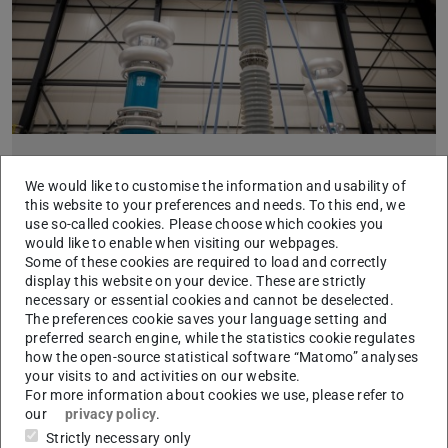
Verlängerungskabel für die Energiewende
We would like to customise the information and usability of
2019/10/17
this website to your preferences and needs. To this end, we
Neues Testfeld: Wissenschaftler des Profilbereichs
use so-called cookies. Please choose which cookies you
untersuchen gasisolierte Gleichstrom-Erdleitungen unter
would like to enable when visiting our webpages.
Realbedingungen
Some of these cookies are required to load and correctly
Lässt sich mit unterirdischen, gasisolierten
display this website on your device. These are strictly
Gleichstromleitungen regenerativ erzeugter Strom über weite
necessary or essential cookies and cannot be deselected.
Strecken verlustarm, effizient und kompakt transportieren? D…
The preferences cookie saves your language setting and
preferred search engine, while the statistics cookie regulates
how the open-source statistical software “Matomo” analyses
your visits to and activities on our website.
For more information about cookies we use, please refer to
Willkommens- und Informationsveranstaltung
our
privacy policy
.
für neue Studierende des M.Sc. Energy Science
and Engineering
Strictly necessary only