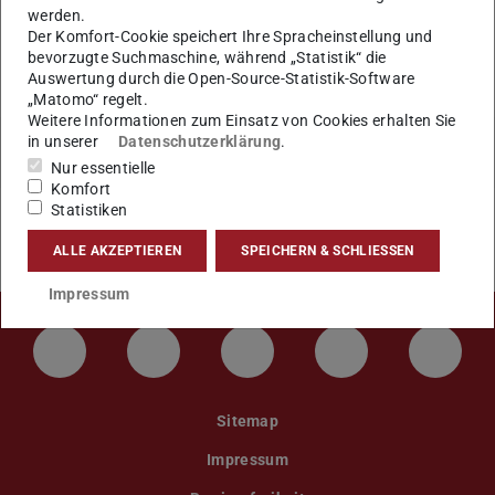
werden.
Der Komfort-Cookie speichert Ihre Spracheinstellung und
bevorzugte Suchmaschine, während „Statistik“ die
Auswertung durch die Open-Source-Statistik-Software
„Matomo“ regelt.
Weitere Informationen zum Einsatz von Cookies erhalten Sie
in unserer
Datenschutzerklärung
.
Nur essentielle
Komfort
Statistiken
ALLE AKZEPTIEREN
SPEICHERN & SCHLIESSEN
Impressum
LinkedIn-Seite der TU Darmstadt
Instagram-Kanal der TU Darmstad
Bluesky-Kanal der TU D
Facebook-Seite
YouTu
Sitemap
Impressum