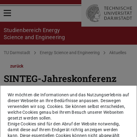
Menü öffnen
Studienbereich Energy
Science and Engineering
Sie befinden sich hier:
TU Darmstadt
Energy Science and Engineering
Aktuelles
zurück
SINTEG-Jahreskonferenz
2019 – Smart vernetzt in die
Wir möchten die Informationen und das Nutzungserlebnis auf
Zukunft
dieser Webseite an Ihre Bedürfnisse anpassen. Deswegen
verwenden wir sog. Cookies. Sie können selbst entscheiden,
welche Cookies genau bei Ihrem Besuch unserer Webseiten
Konferenzen und Vortragsreihen
gesetzt werden sollen.
Einige Cookies sind für den Abruf der Website notwendig,
09.09.2019
von
E.K.
damit diese auf Ihrem Endgerät richtig anzeigen werden
kann. Diese essentiellen Cookies können nicht abgewählt