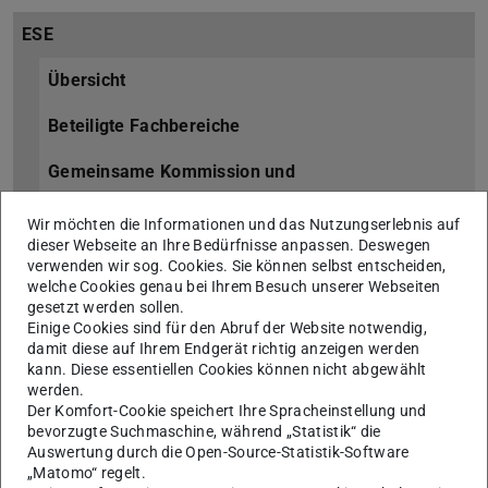
ESE
Übersicht
Beteiligte Fachbereiche
Gemeinsame Kommission und
Prüfungskommission
Wir möchten die Informationen und das Nutzungserlebnis auf
Fachschaft
dieser Webseite an Ihre Bedürfnisse anpassen. Deswegen
verwenden wir sog. Cookies. Sie können selbst entscheiden,
welche Cookies genau bei Ihrem Besuch unserer Webseiten
Kontakt
gesetzt werden sollen.
Einige Cookies sind für den Abruf der Website notwendig,
Für Studieninteressierte
damit diese auf Ihrem Endgerät richtig anzeigen werden
kann. Diese essentiellen Cookies können nicht abgewählt
Übersicht
werden.
Der Komfort-Cookie speichert Ihre Spracheinstellung und
Studiengang
bevorzugte Suchmaschine, während „Statistik“ die
Auswertung durch die Open-Source-Statistik-Software
„Matomo“ regelt.
Bewerbung