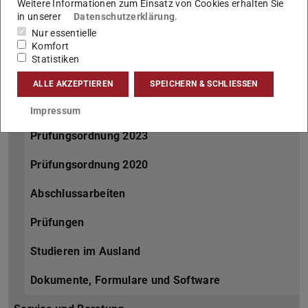
Weitere Informationen zum Einsatz von Cookies erhalten Sie
in unserer
Datenschutzerklärung
.
FAQ
Nur essentielle
Komfort
Perspektiven
Statistiken
Für Studierende
ALLE AKZEPTIEREN
SPEICHERN & SCHLIESSEN
Übersicht
Impressum
Prüfungsordnung 2023
Prüfungsordnung 2020
Abschlussarbeiten
Prüfungen
Studieren im Ausland
Dokumente, Formulare und Software