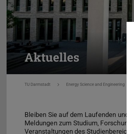
Aktuelles
Sie befinden sich hier:
TU Darmstadt
Energy Science and Engineering
Bleiben Sie auf dem Laufenden und in
Meldungen zum Studium, Forschungs
Veranstaltungen des Studienbereichs