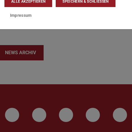
ALLE AKZEPTIEREN
SPEICHERN & SCHLIESSEN
r Zukunft.
Impressum
NEWS ARCHIV
LinkedIn-Seite der TU Darmstadt
Instagram-Kanal der TU 
Bluesky-Kanal de
Facebook-
You