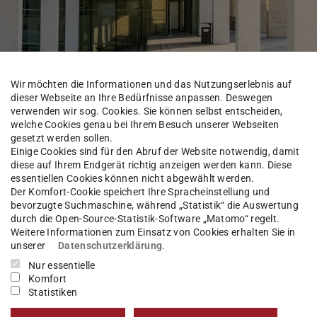
Wir möchten die Informationen und das Nutzungserlebnis auf
dieser Webseite an Ihre Bedürfnisse anpassen. Deswegen
verwenden wir sog. Cookies. Sie können selbst entscheiden,
welche Cookies genau bei Ihrem Besuch unserer Webseiten
gesetzt werden sollen.
Einige Cookies sind für den Abruf der Website notwendig, damit
diese auf Ihrem Endgerät richtig anzeigen werden kann. Diese
essentiellen Cookies können nicht abgewählt werden.
Der Komfort-Cookie speichert Ihre Spracheinstellung und
Aktuelles
bevorzugte Suchmaschine, während „Statistik“ die Auswertung
durch die Open-Source-Statistik-Software „Matomo“ regelt.
Weitere Informationen zum Einsatz von Cookies erhalten Sie in
unserer
Datenschutzerklärung
.
Nur essentielle
formieren Sie sich hier über aktuelle
Komfort
projekten, Auszeichnungen sowie
Statistiken
 Energy Science and Engineering und