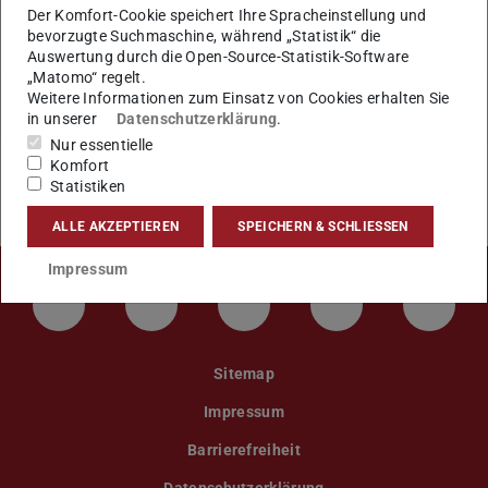
Der Komfort-Cookie speichert Ihre Spracheinstellung und
bevorzugte Suchmaschine, während „Statistik“ die
Auswertung durch die Open-Source-Statistik-Software
„Matomo“ regelt.
Weitere Informationen zum Einsatz von Cookies erhalten Sie
in unserer
Datenschutzerklärung
.
Nur essentielle
Komfort
Statistiken
ALLE AKZEPTIEREN
SPEICHERN & SCHLIESSEN
Impressum
LinkedIn-Seite der TU Darmstadt
Instagram-Kanal der TU Darmstad
Bluesky-Kanal der TU D
Facebook-Seite
YouTu
Sitemap
Impressum
Barrierefreiheit