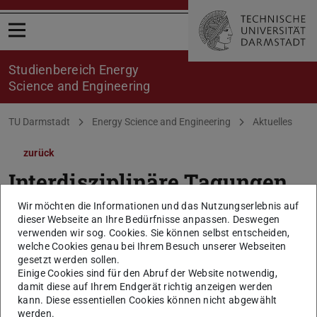
Menü öffnen
Studienbereich Energy
Science and Engineering
Sie befinden sich hier:
TU Darmstadt
Energy Science and Engineering
Aktuelles
zurück
Interdisziplinäre Tagungen
an der TU Darmstadt
Wir möchten die Informationen und das Nutzungserlebnis auf
dieser Webseite an Ihre Bedürfnisse anpassen. Deswegen
verwenden wir sog. Cookies. Sie können selbst entscheiden,
Konferenzen und Vortragsreihen
welche Cookies genau bei Ihrem Besuch unserer Webseiten
gesetzt werden sollen.
04.09.2018 von
E.K.
Einige Cookies sind für den Abruf der Website notwendig,
damit diese auf Ihrem Endgerät richtig anzeigen werden
kann. Diese essentiellen Cookies können nicht abgewählt
werden.